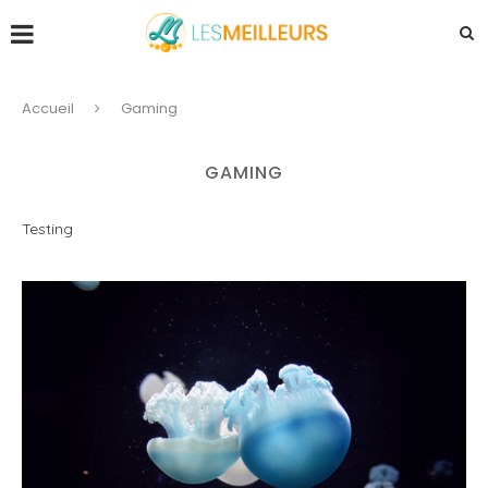
Accueil
Gaming
GAMING
Testing