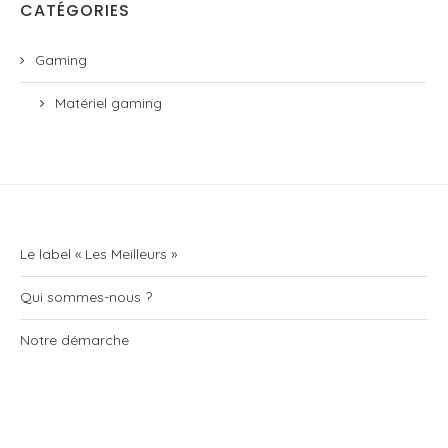
CATÉGORIES
Gaming
Matériel gaming
Le label « Les Meilleurs »
Qui sommes-nous ?
Notre démarche